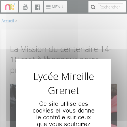
Panneau de gestion des cookies
MENU
Accueil
>
La Mission du centenaire 14-
18 met à l’honneur notre
projet
Ce site utilise des
cookies et vous donne
le contrôle sur ceux
que vous souhaitez