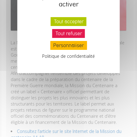
activer
Tout accepter
Tout refuser
La Mission du centenaire de la Première Guerre mondiale
Personnaliser
est un groupement d’intérêt public créé en 2012 par le
Gouvernement dans la perspective de préparer et de
Politique de confidentialité
mettre en œuvre le programme commémoratif du
centenaire de la Première Guerre mondiale.
Afin d’accompagner l’ensemble des projets développés
dans le cadre de la préparation du centenaire de la
Première Guerre mondiale, la Mission du Centenaire a
créé un label « Centenaire » officiel permettant de
distinguer les projets les plus innovants et les plus
structurants pour les territoires. Le label permet aux
projets retenus de figurer sur le programme national
officiel des commémorations du Centenaire et d’être
éligible à un financement de la Mission du Centenaire.
Consultez l’article sur le site Internet de la Mission du